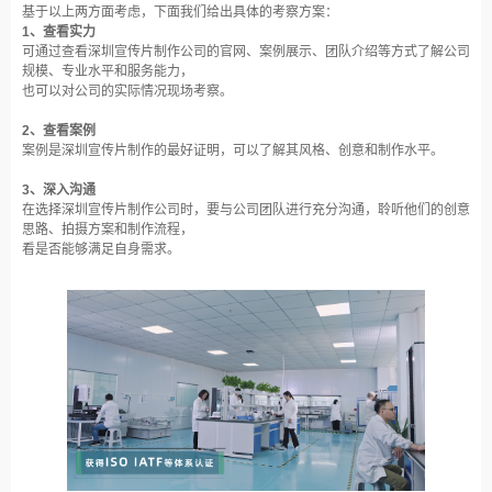
基于以上两方面考虑，下面我们给出具体的考察方案：
1、查看实力
可通过查看深圳宣传片制作公司的官网、案例展示、团队介绍等方式了解公司
规模、专业水平和服务能力，
也可以对公司的实际情况现场考察。
2、查看案例
案例是深圳宣传片制作的最好证明，可以了解其风格、创意和制作水平。
3、深入沟通
在选择深圳宣传片制作公司时，要与公司团队进行充分沟通，聆听他们的创意
思路、拍摄方案和制作流程，
看是否能够满足自身需求。