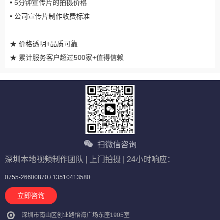
• 5分钟宣传片的拍摄价格
• 公司宣传片制作收费标准
★ 价格透明+品质可靠
★ 累计服务客户超过500家+值得信赖
扫微信咨询
深圳本地视频制作团队 | 上门拍摄 | 24小时响应：
0755-26600870 / 13510413580
立即咨询
深圳市南山区创业路怡海广场东座1905室