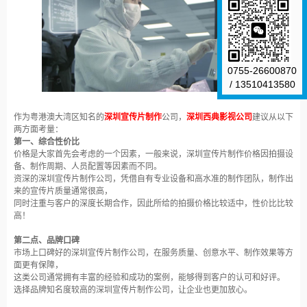
0755-26600870
/ 13510413580
作为粤港澳大湾区知名的
深圳宣传片制作
公司，
深圳西典影视公司
建议从以下
两方面考量：
第一、综合性价比
价格是大家首先会考虑的一个因素，一般来说，深圳宣传片制作价格因拍摄设
备、制作周期、人员配置等因素而不同。
资深的深圳宣传片制作公司，凭借自有专业设备和高水准的制作团队，制作出
来的宣传片质量通常很高，
同时注重与客户的深度长期合作，因此所给的拍摄价格比较适中，性价比比较
高！
第二点、品牌口碑
市场上口碑好的深圳宣传片制作公司，在服务质量、创意水平、制作效果等方
面更有保障，
这类公司通常拥有丰富的经验和成功的案例，能够得到客户的认可和好评。
选择品牌知名度较高的深圳宣传片制作公司，让企业也更加放心。