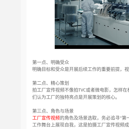
第一点、明确受众
明确目标和受众是开展后续工作的重要前提，视
第二点、精心策划
拍工厂宣传视频不像拍
或者微电影，怎样在
TVC
们认为工厂的独特亮点是开展策划的核心。
第三点、角色与场景
工厂宣传视频
的角色及场景选取，务必追寻“第
工作舞台上展现自我，这是拍摄工厂宣传视频成