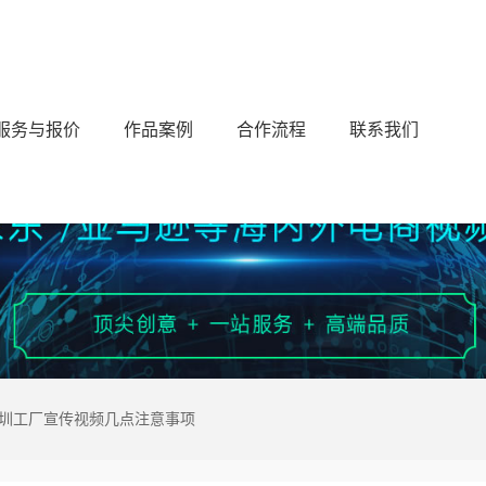
服务与报价
作品案例
合作流程
联系我们
圳工厂宣传视频几点注意事项