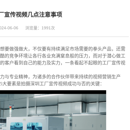
厂宣传视频几点注意事项
4-06-06
浏览量：1991次
想要做强做大，不仅要有持续满足市场需要的拳头产品，还需
酷的竞争环境让各行各业充满窒息般的压力，而对于潜心做工
的客户看到自己的能力及实力，一条看起不起眼的工厂宣传视
力与专业精神，为诸多的合作伙伴带来持续的视频营销生产
5大要素是拍摄深圳工厂宣传视频成功与否的关键：