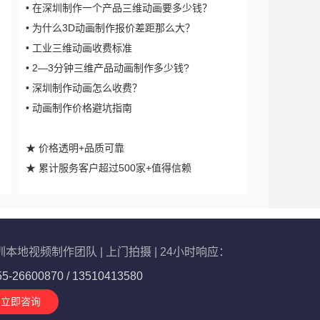
• 在深圳制作一个产品三维动画要多少钱？
• 为什么3D动画制作报价差距那么大？
• 工业三维动画收费标准
• 2—3分钟三维产品动画制作多少钱?
• 深圳制作动画怎么收费？
• 动画制作价格避坑指南
★ 价格透明+品质可靠
★ 累计服务客户超过500家+值得信赖
圳本地视频制作团队 | 上门拍摄 | 24小时响应：
55-26600870 / 13510413580
立即咨询