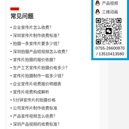
产品视频
三维动画
常见问题
• 企业宣传片怎么收费？
• 深圳宣传片制作收费标准？
• 拍摄一条宣传片要多少钱？
0755-26600870
• 深圳拍摄产品短视频怎么收费？
/ 13510413580
• 宣传片拍摄的报价依据？
• 生产工艺宣传片拍摄价格多少？
• 宣传片拍摄制作一般多少钱？
• 企业宣传片收费报价明细表
• 宣传片收费构成解析
• 5分钟宣传片的拍摄价格
• 公司宣传片制作收费标准
• 产品宣传视频怎么收费？
• 深圳产品视频的收费标准？