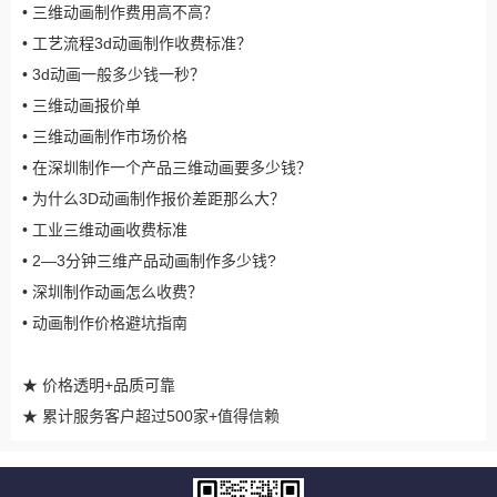
• 三维动画制作费用高不高？
• 工艺流程3d动画制作收费标准？
• 3d动画一般多少钱一秒？
• 三维动画报价单
• 三维动画制作市场价格
• 在深圳制作一个产品三维动画要多少钱？
• 为什么3D动画制作报价差距那么大？
• 工业三维动画收费标准
• 2—3分钟三维产品动画制作多少钱?
• 深圳制作动画怎么收费？
• 动画制作价格避坑指南
★ 价格透明+品质可靠
★ 累计服务客户超过500家+值得信赖