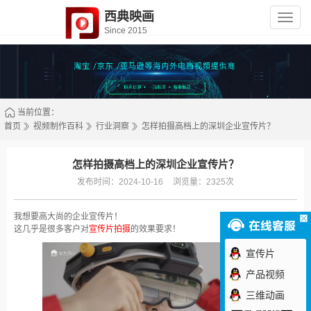
西典映画
深
圳
Since 2015
市
西
典
映
画
传
媒
有
当前位置：
限
公
首页
视频制作百科
行业洞察
怎样拍摄高档上的深圳企业宣传片？
司
怎样拍摄高档上的深圳企业宣传片？
发布时间：2024-10-16
浏览量：2325次
我想要高大尚的企业宣传片！
这几乎是很多客户对
宣传片拍摄
的效果要求！
宣传片
产品视频
三维动画