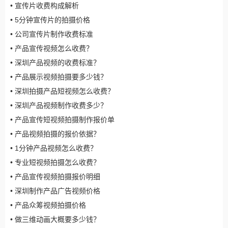
• 宣传片收费构成解析
• 5分钟宣传片的拍摄价格
• 公司宣传片制作收费标准
• 产品宣传视频怎么收费？
• 深圳产品视频的收费标准？
• 产品展示视频拍摄要多少钱？
• 深圳拍摄产品短视频怎么收费？
• 深圳产品视频制作收费多少？
• 产品宣传短视频拍摄制作报价单
• 产品视频拍摄的报价依据？
• 1分钟产品视频怎么收费？
• 专业短视频拍摄怎么收费？
• 产品宣传视频拍摄报价明细
• 深圳制作产品广告视频价格
• 产品众筹视频拍摄价格
• 做三维动画大概要多少钱？