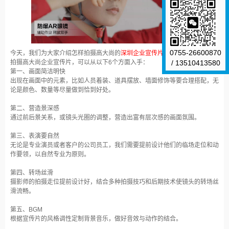
0755-26600870
今天，我们为大家介绍怎样拍摄高大尚的
深圳企业宣传片
！
/ 13510413580
拍摄高大尚企业宣传片，可以从以下6个方面入手：
第一、画面简洁明快
出现在画面中的元素，比如人员着装、道具摆放、墙面修饰等要合理搭配，无
论是颜色、数量等尽量做到恰到好处。
第二、营造景深感
通过前后景关系，或镜头光圈的调整，营造出富有层次感的画面氛围。
第三、表演要自然
无论是专业演员或者客户的公司员工，我们需要提前设计他们的临场走位和动
作要领，以自然专业为原则。
第四、转场丝滑
摄影师的拍摄走位提前设计好，结合多种拍摄技巧和后期技术使镜头的转场丝
滑流畅。
第五、BGM
根据宣传片的风格调性定制背景音乐，做好音效与动作的结合。