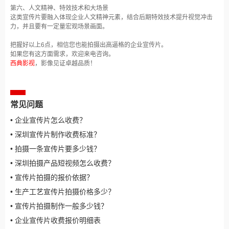
第六、人文精神、特效技术和大场景
这类宣传片要融入体现企业人文精神元素，结合后期特效技术提升视觉冲击
力，并且要有一定量宏观场景画面。
把握好以上6点，相信您也能拍摄出高逼格的企业宣传片。
如果您有这方面需求，欢迎来电咨询。
西典影视
，影像见证卓越品质！
常见问题
• 企业宣传片怎么收费？
• 深圳宣传片制作收费标准？
• 拍摄一条宣传片要多少钱？
• 深圳拍摄产品短视频怎么收费？
• 宣传片拍摄的报价依据？
• 生产工艺宣传片拍摄价格多少？
• 宣传片拍摄制作一般多少钱？
• 企业宣传片收费报价明细表