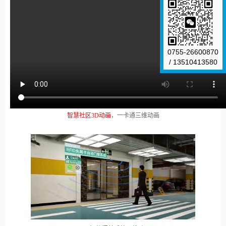
0755-26600870
/ 13510413580
智慧社区3D动画
，一卡通三维动画