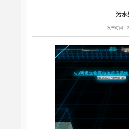
污水
发布时间：202