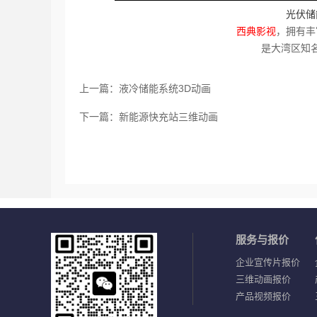
光伏储
西典影视
，拥有丰
是大湾区知
上一篇：液冷储能系统3D动画
下一篇：新能源快充站三维动画
服务与报价
企业宣传片报价
三维动画报价
产品视频报价