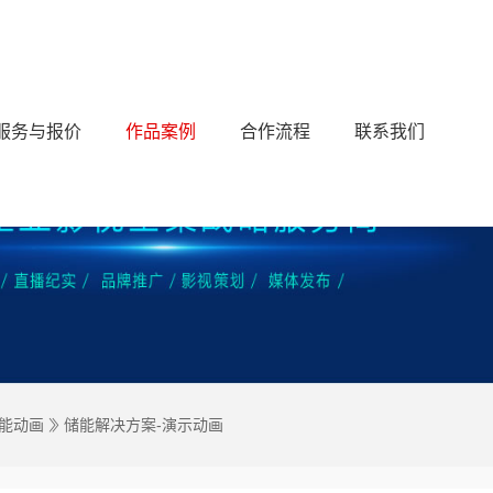
服务与报价
作品案例
合作流程
联系我们
能动画
储能解决方案-演示动画