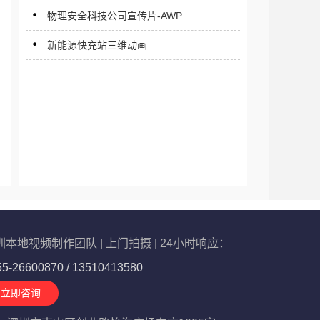
物理安全科技公司宣传片-AWP
新能源快充站三维动画
圳本地视频制作团队 | 上门拍摄 | 24小时响应：
55-26600870 / 13510413580
立即咨询