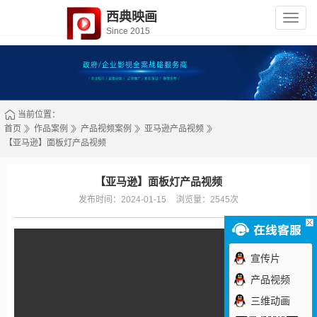
西典映画
深
圳
Since 2015
市
西
典
映
画
传
媒
有
当前位置：
限
公
首页
作品案例
产品视频案例
亚马逊产品视频
司
【亚马逊】面板灯产品视频
【亚马逊】面板灯产品视频
发布时间：2024-01-15
浏览量：2545次
宣传片
产品视频
三维动画