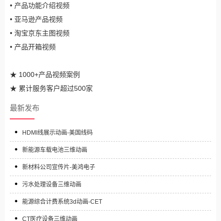
• 产品功能介绍视频
• 亚马逊产品视频
• 淘宝京东主图视频
• 产品开箱视频
★ 1000+产品视频案例
★ 累计服务客户超过500家
最新发布
HDMI线展示动画-美国线码
新能源车载电池三维动画
新材料公司宣传片-美鸿电子
污水处理设备三维动画
能源综合计费系统3d动画-CET
CT医疗设备三维动画